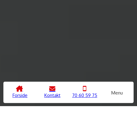
Menu
Forside
Kontakt
70 60 59 75
Kørekort med ro, overblik og
en kørelærer der følger dig