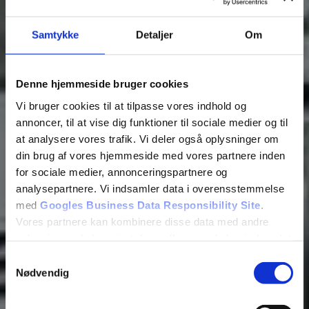
Fredericia | Kolding | Vejle | Vejen | Middelfart
Samtykke
Detaljer
Om
De bedste rammer
Denne hjemmeside bruger cookies
Vi bruger cookies til at tilpasse vores indhold og
Fokus på den enkelte elev
annoncer, til at vise dig funktioner til sociale medier og til
at analysere vores trafik. Vi deler også oplysninger om
din brug af vores hjemmeside med vores partnere inden
Sjov og lærerig undervisning
for sociale medier, annonceringspartnere og
analysepartnere. Vi indsamler data i overensstemmelse
med
Googles Business Data Responsibility Site
.
Høj beståelsesprocent på 91 %
Vores partnere kan kombinere disse data med andre
oplysninger, du har givet dem, eller som de har indsamlet
fra din brug af deres tjenester.
Samtykkevalg
Ring til os på 70 60 59 75
Nødvendig
Se Cookie & Privatlivspolitik
her
Skriv til os