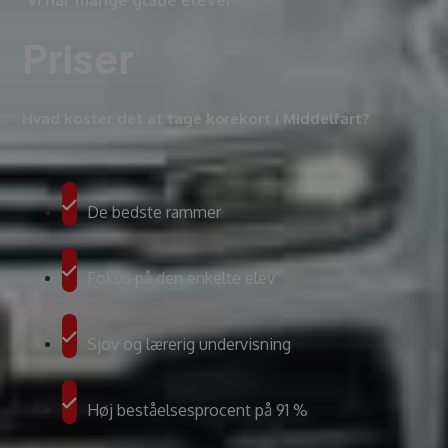
Priser
Hvad koster det at tage kørekort i Middelfart?
De bedste rammer
Fokus på den enkelte elev
Sjov og lærerig undervisning
Høj beståelsesprocent på 91 %