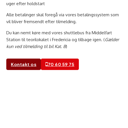
uger efter holdstart
Alle betalinger skal foregå via vores betalingssystem som
vil bliver fremsendt efter tilmelding.
Du kan nemt køre med vores shuttlebus fra Middelfart
Station til teorilokalet i Fredericia og tilbage igen. (
Gælder
kun ved tilmelding til bil Kat. B
)
Kontakt os
70 60 59 75
Førstegangserhvervelse - Bil
Min 16 år 9 mdr ved start
Pris kr. 15.900,-
Lovpakken, indeholdende