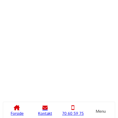
forløb på pause i op til 6 måneder –
uden at miste noget.
Tryghed hele vejen til kørekortet –
for kun 399
kr.
Tilvælg Tryghedspakken til holdstart og få
fleksibilitet og ro i maven hele vejen.*
*Trygshedpakken er kun gældende til kat B, Bil.
Kørekort til motorcykel - Kat A,
A2 eller A1
Alderskrav mindst 18, 20 eller 24 år + kørekort til
bil
Tilbud SPAR 2900,-
Menu
Forside
Kontakt
70 60 59 75