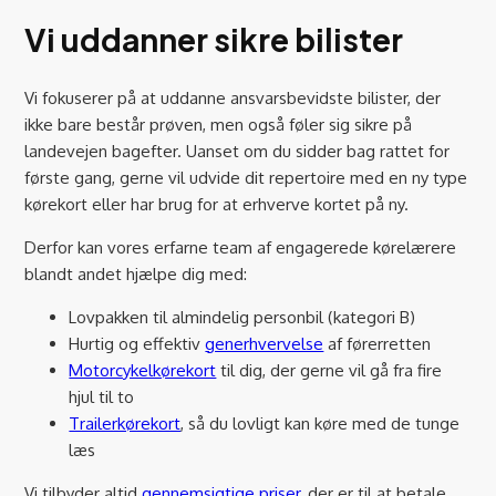
Vi uddanner sikre bilister
Vi fokuserer på at uddanne ansvarsbevidste bilister, der
ikke bare består prøven, men også føler sig sikre på
landevejen bagefter. Uanset om du sidder bag rattet for
første gang, gerne vil udvide dit repertoire med en ny type
kørekort eller har brug for at erhverve kortet på ny.
Derfor kan vores erfarne team af engagerede kørelærere
blandt andet hjælpe dig med:
Lovpakken til almindelig personbil (kategori B)
Hurtig og effektiv
generhvervelse
af førerretten
Motorcykelkørekort
til dig, der gerne vil gå fra fire
hjul til to
Trailerkørekort
, så du lovligt kan køre med de tunge
læs
Vi tilbyder altid
gennemsigtige priser
, der er til at betale,