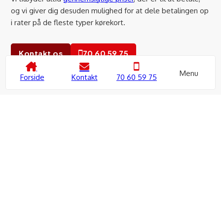
og vi giver dig desuden mulighed for at dele betalingen op
i rater på de fleste typer kørekort.
Kontakt os
70 60 59 75
Menu
Forside
Kontakt
70 60 59 75
Skriv til os
Vi vender tilbage hurtigst muligt.