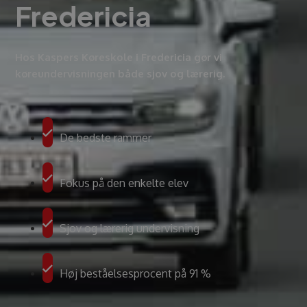
Fredericia
Hos Kaspers Køreskole i Fredericia gør vi
køreundervisningen både sjov og lærerig.
De bedste rammer
Fokus på den enkelte elev
Sjov og lærerig undervisning
Høj beståelsesprocent på 91 %