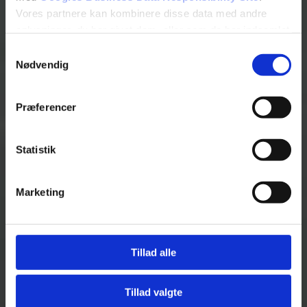
Vores partnere kan kombinere disse data med andre
oplysninger, du har givet dem, eller som de har indsamlet
fra din brug af deres tjenester.
Samtykkevalg
Nødvendig
Se Cookie & Privatlivspolitik
her
Præferencer
Statistik
Marketing
Tillad alle
Tillad valgte