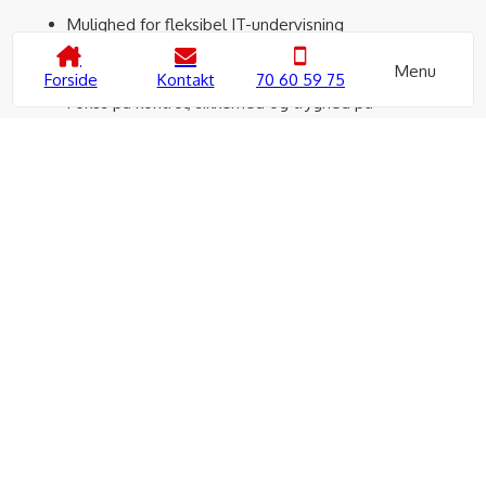
Mulighed for fleksibel IT-undervisning
Fysisk teoriundervisning efter lovens krav
Menu
Tydelig plan for hele forløbet
Forside
Kontakt
70 60 59 75
Fokus på kontrol, sikkerhed og tryghed på
motorcyklen
99 % beståelsesprocent ved den praktiske prøve
Typisk varighed
: ca. 4 uger, afhængigt af holdstørrelse,
kørselskapacitet, bane og prøvetider.
Klar til MC-kørekort?
Tilmeld dig næste MC-hold hos Kaspers Køreskole og kom
hurtigt i gang med dit kørekort til motorcykel.
Kontakt os
70 60 59 75
Skriv til os
Vi vender tilbage hurtigst muligt.