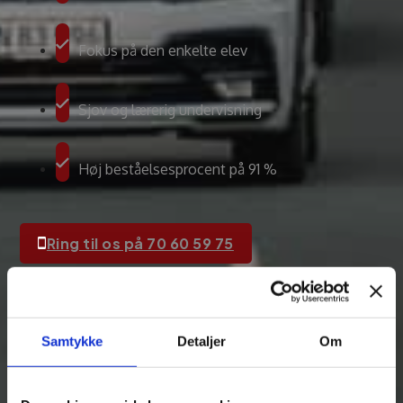
Fokus på den enkelte elev
Sjov og lærerig undervisning
Høj beståelsesprocent på 91 %
Ring til os på 70 60 59 75
Samtykke
Detaljer
Om