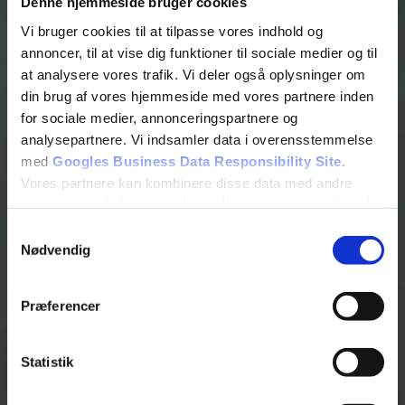
Denne hjemmeside bruger cookies
Vi bruger cookies til at tilpasse vores indhold og
annoncer, til at vise dig funktioner til sociale medier og til
at analysere vores trafik. Vi deler også oplysninger om
din brug af vores hjemmeside med vores partnere inden
for sociale medier, annonceringspartnere og
analysepartnere. Vi indsamler data i overensstemmelse
med
Googles Business Data Responsibility Site
.
Vores partnere kan kombinere disse data med andre
oplysninger, du har givet dem, eller som de har indsamlet
fra din brug af deres tjenester.
Samtykkevalg
Nødvendig
Se Cookie & Privatlivspolitik
her
Præferencer
Statistik