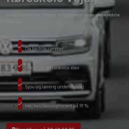
Lokal køreskole i Vejen. Vi uddanner ansvarsbevidste
bilister.
De bedste rammer
Fokus på den enkelte elev
Sjov og lærerig undervisning
Høj beståelsesprocent på 91 %