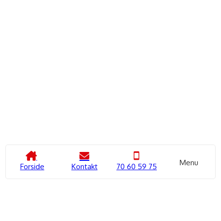
fleksibilitet og ro i maven hele vejen.*
*Trygshedpakken er kun gældende til kat B, Bil.
Kørekort til motorcykel - Kat A,
A2 eller A1
Alderskrav mindst 18, 20 eller 24 år + kørekort til
bil
Tilbud SPAR 2900,-
Lovpakke Kat A eller A2 kr.
7900,-
Menu
Forside
Kontakt
70 60 59 75
29 teorilektioner inkl. evaluerende prøver
Manøvrebane 4 lektioner á 45 minutter
13 kørelektioner på vej á 45 minutter
Køreteknisk anlæg 5 lektioner á 45