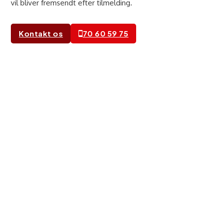
vil bliver fremsendt efter tilmelding.
Kontakt os
70 60 59 75
Førstegangserhvervelse - Bil
Min 16 år 9 mdr ved start
Pris kr. 15.900,-
Lovpakken, indeholdende
kørekortbekendtgørelse “minimumskrav”.
29 teorilektioner inkl. evaluerende prøver
Manøvrebane 4 lektioner á 45 minutter
16 kørelektioner på vej á 45 minutter
1 af disse kørelektioner er mørkekørsel.
Køreteknisk anlæg 4 lektioner á 45