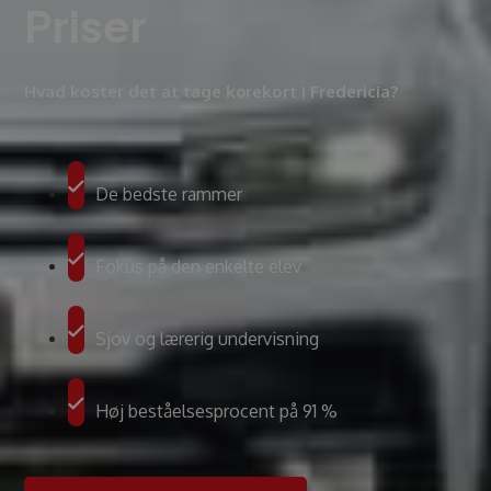
Priser
Hvad koster det at tage kørekort i Fredericia?
De bedste rammer
Fokus på den enkelte elev
Sjov og lærerig undervisning
Høj beståelsesprocent på 91 %